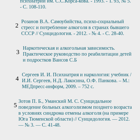
психиатрии им. С.С.Корса-кова. - 1993. - Т. 93, № 5.
- С. 108-110.
Розанов В.А. Самоубийства, психо-социальный
стресс и потребление алкоголя в странах бывшего
СССР // Суицидология. - 2012. - № 4. - С. 28-40.
Наркотическая и алкогольная зависимость.
Практическое руководство по реабилитации детей
и подростков Ваисов С.Б
Сергеев И. И. Психиатрия и наркология: учебник /
И.И. Сергеев, Н.Д. Лакосина, О.Ф. Панкова. – М.:
МЕДпресс-информ, 2009. – 752 с.
Зотов П. Б., Уманский М. С. Суицидальное
поведение больных алкоголизмом позднего возраста
в условиях синдрома отмены алкоголя (на примере
Юга Тюменской области) // Суицидология. — 2012.
— № 3. — С. 41-48.