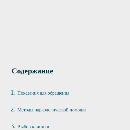
инудительное
от 4000 руб.
ие алкозависимых
Содержание
Показания для обращения
Методы наркологической помощи
Выбор клиники