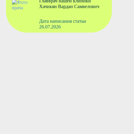
Главврач нашей клиники
Хачикян Вардан Самвелович
Дата написания статьи
26.07.2026
Вызвать врача
Старшая медсестра
Флянтикова Марина Павловна
Вызвать врача