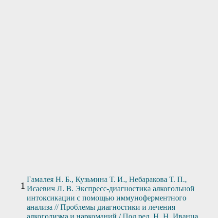
Нужна помощь?
Оставьте заявку, и мы Вам перезвоним
Отправить заявку
Гамалея Н. Б., Кузьмина Т. И., Небаракова Т. П.,
Исаевич Л. В. Экспресс-диагностика алкогольной
интоксикации с помощью иммуноферментного
анализа // Проблемы диагностики и лечения
алкоголизма и наркоманий / Под ред. Н. Н. Иванца.