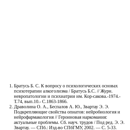
торасположение
ванный персонал
Нужна помощь?
Оставьте заявку, и мы Вам перезвоним
Братусь Б. С. К вопросу о психологических основах
Отправить заявку
психотерапии алкоголизма / Братусь Б.С. // Журн.
невропатологии и психиатрии им. Кор-сакова.-1974.-
Т.74, вып.10.- С.1863-1866.
Драволина О. А., Беспалов А. Ю., Звартау Э. Э.
Подкрепляющие свойства опиатов: нейробиология и
нейрофармакология // Героиновая наркомания:
актуальные проблемы. Сб. науч. трудов / Под ред. Э. Э.
Звартау. — СПб.: Изд-во СПбГМУ, 2002. — С. 5-33.