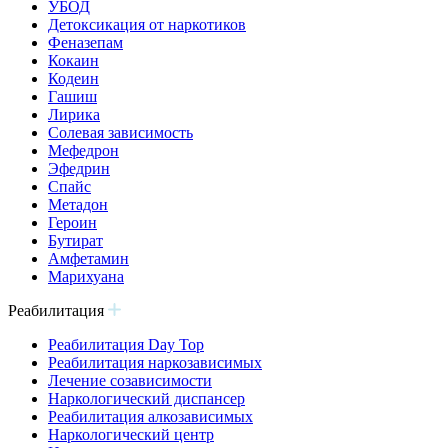
УБОД
Детоксикация от наркотиков
Феназепам
Кокаин
Кодеин
Гашиш
Лирика
Солевая зависимость
Мефедрон
Эфедрин
Спайс
Метадон
Героин
Бутират
Амфетамин
Марихуана
Реабилитация
Реабилитация Day Top
Реабилитация наркозависимых
Лечение созависимости
Наркологический диспансер
Реабилитация алкозависимых
Наркологический центр