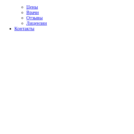
Цены
Врачи
Отзывы
Лицензии
Контакты
Telegram
тие ломки