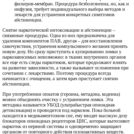
фильтров-мембран. Процедура безболезненна, но, как и
инфузия, требует индивидуального выбора методов и
лекарств для устранения конкретных симптомов
абстиненции.
Снятие наркотической интоксикации и абстиненции –
связанные процедуры. Одна из них предназначена для
удаления компонентов ПАВ, другая – для восстановления
самочувствия, устранения компульсивного желания принять
новую дозу. Но сразу приступить к купированию ломки у
наркозависимых невозможно: в тканях внутренних органов
все еще есть следы наркотиков, которые продолжают влиять
на развитие зависимости, а также вызывают осложнения при
сочетании с лекарствами. Поэтому процедура всегда
начинается с очищения, а затем врач приступает снятию
абстиненции.
При употреблении опиатов (героина, метадона, кодеина)
можно объединять очистку с устранением ломки. Эта
методика называется УБОД (ультрабыстрая опиоидная
детоксикация) и проводится под наркозом. Пока больной
находится в медикаментозном сне, ему вводят высокую дозу
блокаторов опиоидных рецепторов ЦНС, которые вытесняют
наркотик из нервной системы и одновременно защищают
организм от повторного действия психоактивных веществ.