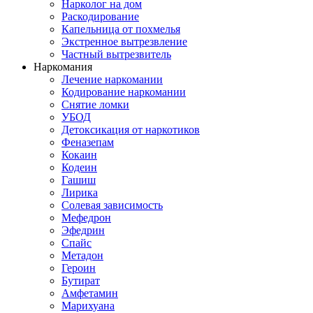
Нарколог на дом
Раскодирование
Капельница от похмелья
Экстренное вытрезвление
Частный вытрезвитель
Наркомания
Лечение наркомании
Кодирование наркомании
Снятие ломки
УБОД
Детоксикация от наркотиков
Феназепам
Кокаин
Кодеин
Гашиш
Лирика
Солевая зависимость
Мефедрон
Эфедрин
Спайс
Метадон
Героин
Бутират
Амфетамин
Марихуана