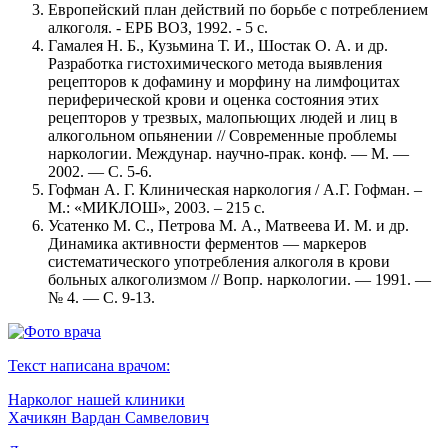
Европейский план действий по борьбе с потреблением
алкоголя. - ЕРБ ВОЗ, 1992. - 5 с.
Гамалея Н. Б., Кузьмина Т. И., Шостак О. А. и др.
Разработка гистохимического метода выявления
рецепторов к дофамину и морфину на лимфоцитах
периферической крови и оценка состояния этих
рецепторов у трезвых, малопьющих людей и лиц в
алкогольном опьянении // Современные проблемы
наркологии. Междунар. научно-прак. конф. — М. —
2002. — С. 5-6.
Гофман А. Г. Клиническая наркология / А.Г. Гофман. –
М.: «МИКЛОШ», 2003. – 215 с.
Усатенко М. С., Петрова М. А., Матвеева И. М. и др.
Динамика активности ферментов — маркеров
систематического употребления алкоголя в крови
больных алкоголизмом // Вопр. наркологии. — 1991. —
№ 4. — С. 9-13.
Текст написана врачом:
Нарколог нашей клиники
Хачикян Вардан Самвелович