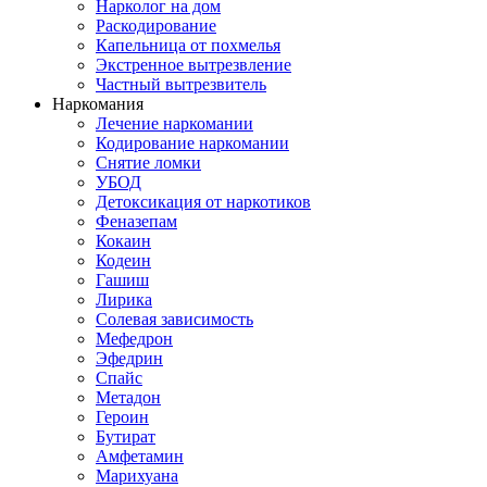
Нарколог на дом
Раскодирование
Капельница от похмелья
Экстренное вытрезвление
Частный вытрезвитель
Наркомания
Лечение наркомании
Кодирование наркомании
Снятие ломки
УБОД
Детоксикация от наркотиков
Феназепам
Кокаин
Кодеин
Гашиш
Лирика
Солевая зависимость
Мефедрон
Эфедрин
Спайс
Метадон
Героин
Бутират
Амфетамин
Марихуана