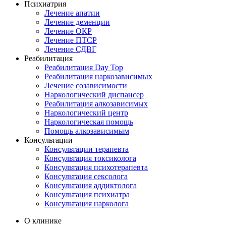
Психиатрия
Лечение апатии
Лечение деменции
Лечение ОКР
Лечение ПТСР
Лечение СДВГ
Реабилитация
Реабилитация Day Top
Реабилитация наркозависимых
Лечение созависимости
Наркологический диспансер
Реабилитация алкозависимых
Наркологический центр
Наркологическая помощь
Помощь алкозависимым
Консультации
Консультации терапевта
Консультация токсиколога
Консультация психотерапевта
Консультация сексолога
Консультация аддиктолога
Консультация психиатра
Консультация нарколога
О клинике