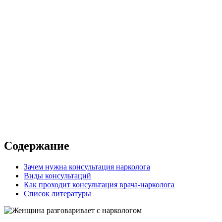
а
сультация
 в клинике
 с выездом на дом
Содержание
Зачем нужна консультация нарколога
Виды консультаций
Как проходит консультация врача-нарколога
Список литературы