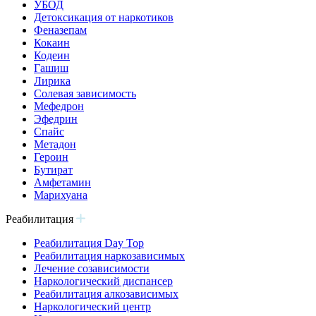
УБОД
Детоксикация от наркотиков
Феназепам
Кокаин
Кодеин
Гашиш
Лирика
Солевая зависимость
Мефедрон
Эфедрин
Спайс
Метадон
Героин
Бутират
Амфетамин
Марихуана
Реабилитация
Реабилитация Day Top
Реабилитация наркозависимых
Лечение созависимости
Наркологический диспансер
Реабилитация алкозависимых
Наркологический центр