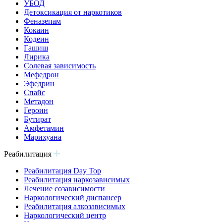
УБОД
Детоксикация от наркотиков
Феназепам
Кокаин
Кодеин
Гашиш
Лирика
Солевая зависимость
Мефедрон
Эфедрин
Спайс
Метадон
Героин
Бутират
Амфетамин
Марихуана
Реабилитация
Реабилитация Day Top
Реабилитация наркозависимых
Лечение созависимости
Наркологический диспансер
Реабилитация алкозависимых
Наркологический центр