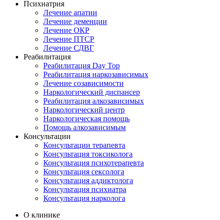
Психиатрия
Лечение апатии
Лечение деменции
Лечение ОКР
Лечение ПТСР
Лечение СДВГ
Реабилитация
Реабилитация Day Top
Реабилитация наркозависимых
Лечение созависимости
Наркологический диспансер
Реабилитация алкозависимых
Наркологический центр
Наркологическая помощь
Помощь алкозависимым
Консультации
Консультации терапевта
Консультация токсиколога
Консультация психотерапевта
Консультация сексолога
Консультация аддиктолога
Консультация психиатра
Консультация нарколога
О клинике