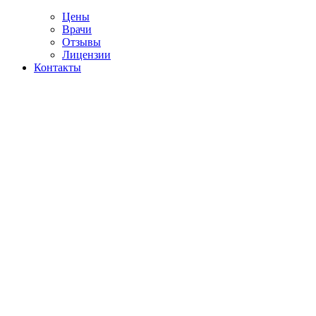
Цены
Врачи
Отзывы
Лицензии
Контакты
Telegram
од из запоя