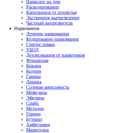
Нарколог на дом
Раскодирование
Капельница от похмелья
Экстренное вытрезвление
Частный вытрезвитель
Наркомания
Лечение наркомании
Кодирование наркомании
Снятие ломки
УБОД
Детоксикация от наркотиков
Феназепам
Кокаин
Кодеин
Гашиш
Лирика
Солевая зависимость
Мефедрон
Эфедрин
Спайс
Метадон
Героин
Бутират
Амфетамин
Марихуана