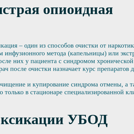
ыстрая опиоидная
ация – один из способов очистки от наркотик
 инфузионного метода (капельницы) или экстр
осле них у пациента с синдромом хронической
ач после очистки назначает курс препаратов 
чищение и купирование синдрома отмены, а т
но только в стационаре специализированной кл
токсикации УБОД