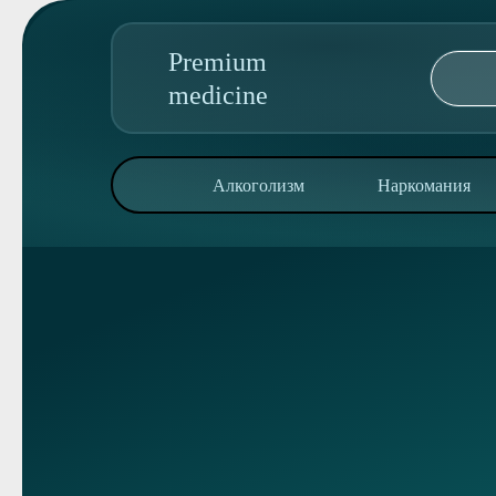
Premium
medicine
89095850344
Алкоголизм
Наркомания
Адрес колл-центра:
ул. Дзержинского, 42
Алкоголизм
Наркомания
Реабилитация
Консультация
О клинике
Контакты