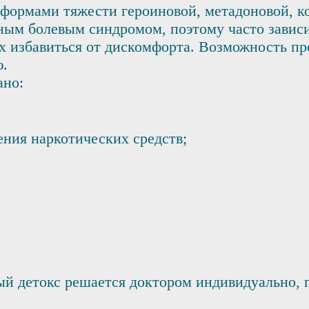
формами тяжести героиновой, метадоновой, к
ным болевым синдромом, поэтому часто завис
 избавиться от дискомфорта. Возможность про
ю.
ано:
ния наркотических средств;
й детокс решается доктором индивидуально, п