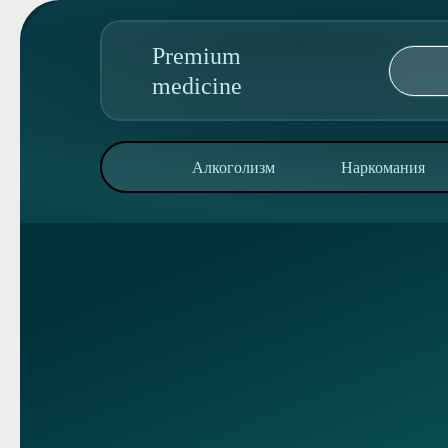
Premium
medicine
89095850344
Алкоголизм
Наркомания
Адрес колл-центра:
ул. Дзержинского, 42
Алкоголизм
Наркомания
Реабилитация
Консультация
О клинике
Контакты